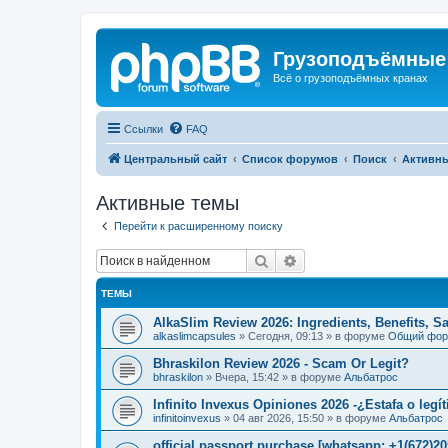
Грузоподъёмные
Всё о грузоподъёмных кранах
Ссылки
FAQ
Центральный сайт
Список форумов
Поиск
Активн
Активные темы
Перейти к расширенному поиску
Поиск
Расширенный поиск
ТЕМЫ
AlkaSlim Review 2026: Ingredients, Benefits, S
alkaslimcapsules
»
Сегодня, 09:13
» в форуме
Общий фо
Bhraskilon Review 2026 - Scam Or Legit?
bhraskilon
»
Вчера, 15:42
» в форуме
Альбатрос
Infinito Invexus Opiniones 2026 -¿Estafa o legí
infinitoinvexus
»
04 авг 2026, 15:50
» в форуме
Альбатрос
official passport purchase [whatsapp: +1(672)