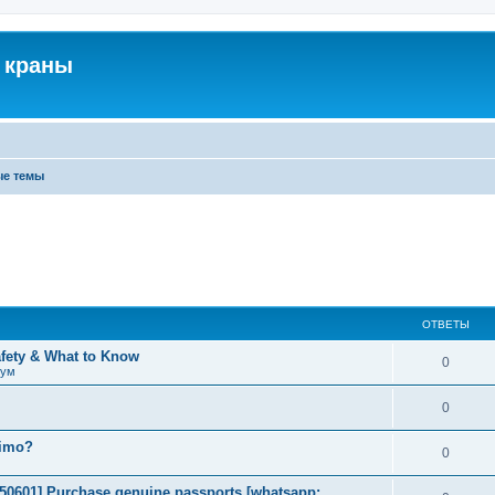
 краны
ые темы
ОТВЕТЫ
afety & What to Know
0
рум
0
timo?
0
2050601] Purchase genuine passports [whatsapp: