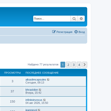
Поиск
Расширенный по
Регистрация
Вход
1
2
3
4
След.
Найдено 77 результатов
ПРОСМОТРЫ
ПОСЛЕДНЕЕ СООБЩЕНИЕ
alkaslimcapsules
3
Сегодня, 09:13
bhraskilon
37
Вчера, 15:42
infinitoinvexus
150
04 авг 2026, 15:50
jeannevol