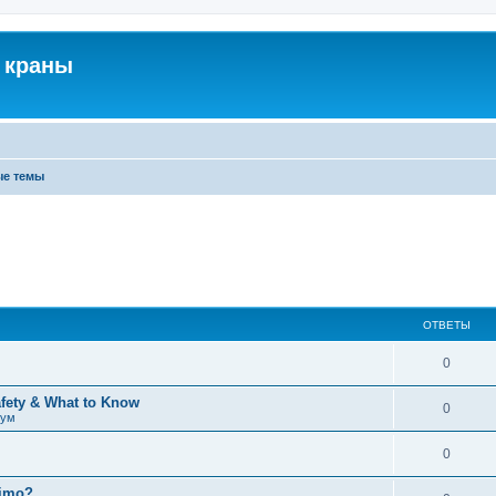
 краны
ые темы
ОТВЕТЫ
0
afety & What to Know
0
рум
0
timo?