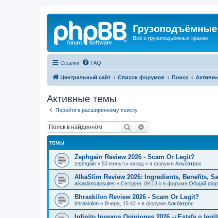
Грузоподъёмные
Всё о грузоподъёмных кранах
Ссылки
FAQ
Центральный сайт
Список форумов
Поиск
Активн
Активные темы
Перейти к расширенному поиску
Поиск
Расширенный поиск
ТЕМЫ
Zephgain Review 2026 - Scam Or Legit?
zephgain
»
53 минуты назад
» в форуме
Альбатрос
AlkaSlim Review 2026: Ingredients, Benefits, S
alkaslimcapsules
»
Сегодня, 09:13
» в форуме
Общий фо
Bhraskilon Review 2026 - Scam Or Legit?
bhraskilon
»
Вчера, 15:42
» в форуме
Альбатрос
Infinito Invexus Opiniones 2026 -¿Estafa o legí