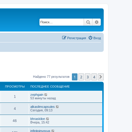
Поиск
Расширенный по
Регистрация
Вход
1
2
3
4
След.
Найдено 77 результатов
ПРОСМОТРЫ
ПОСЛЕДНЕЕ СООБЩЕНИЕ
zephgain
1
53 минуты назад
alkaslimcapsules
4
Сегодня, 09:13
bhraskilon
46
Вчера, 15:42
infinitoinvexus