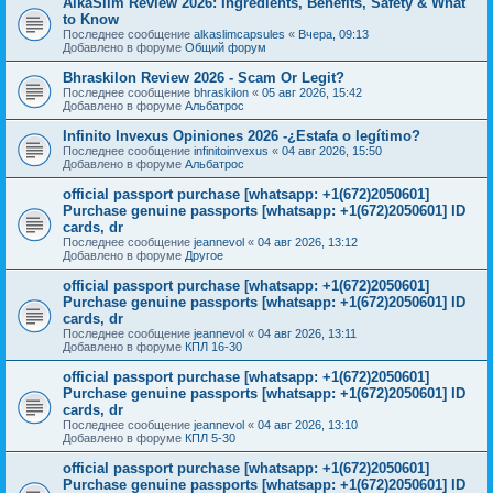
AlkaSlim Review 2026: Ingredients, Benefits, Safety & What
to Know
Последнее сообщение
alkaslimcapsules
«
Вчера, 09:13
Добавлено в форуме
Общий форум
Bhraskilon Review 2026 - Scam Or Legit?
Последнее сообщение
bhraskilon
«
05 авг 2026, 15:42
Добавлено в форуме
Альбатрос
Infinito Invexus Opiniones 2026 -¿Estafa o legítimo?
Последнее сообщение
infinitoinvexus
«
04 авг 2026, 15:50
Добавлено в форуме
Альбатрос
official passport purchase [whatsapp: +1(672)2050601]
Purchase genuine passports [whatsapp: +1(672)2050601] ID
cards, dr
Последнее сообщение
jeannevol
«
04 авг 2026, 13:12
Добавлено в форуме
Другое
official passport purchase [whatsapp: +1(672)2050601]
Purchase genuine passports [whatsapp: +1(672)2050601] ID
cards, dr
Последнее сообщение
jeannevol
«
04 авг 2026, 13:11
Добавлено в форуме
КПЛ 16-30
official passport purchase [whatsapp: +1(672)2050601]
Purchase genuine passports [whatsapp: +1(672)2050601] ID
cards, dr
Последнее сообщение
jeannevol
«
04 авг 2026, 13:10
Добавлено в форуме
КПЛ 5-30
official passport purchase [whatsapp: +1(672)2050601]
Purchase genuine passports [whatsapp: +1(672)2050601] ID