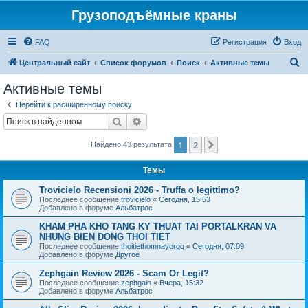
Грузоподъёмные краны
FAQ
Регистрация
Вход
П
Центральный сайт
Список форумов
Поиск
Активные темы
о
Активные темы
и
Перейти к расширенному поиску
с
Поиск
Расширенный поиск
к
1
2
След.
Найдено 43 результата
Темы
Trovicielo Recensioni 2026 - Truffa o legittimo?
Последнее сообщение
trovicielo
«
Сегодня, 15:53
Добавлено в форуме
Альбатрос
KHAM PHA KHO TANG KY THUAT TAI PORTALKRAN VA
NHUNG BIEN DONG THOI TIET
Последнее сообщение
thoitiethomnayorgg
«
Сегодня, 07:09
Добавлено в форуме
Другое
Zephgain Review 2026 - Scam Or Legit?
Последнее сообщение
zephgain
«
Вчера, 15:32
Добавлено в форуме
Альбатрос