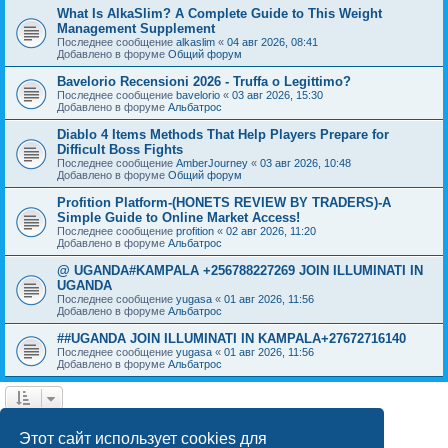
What Is AlkaSlim? A Complete Guide to This Weight
Management Supplement
Последнее сообщение
alkaslim
«
04 авг 2026, 08:41
Добавлено в форуме
Общий форум
Bavelorio Recensioni 2026 - Truffa o Legittimo?
Последнее сообщение
bavelorio
«
03 авг 2026, 15:30
Добавлено в форуме
Альбатрос
Diablo 4 Items Methods That Help Players Prepare for
Difficult Boss Fights
Последнее сообщение
AmberJourney
«
03 авг 2026, 10:48
Добавлено в форуме
Общий форум
Profition Platform-(HONETS REVIEW BY TRADERS)-A
Simple Guide to Online Market Access!
Последнее сообщение
profition
«
02 авг 2026, 11:20
Добавлено в форуме
Альбатрос
@ UGANDA#KAMPALA +256788227269 JOIN ILLUMINATI IN
UGANDA
Последнее сообщение
yugasa
«
01 авг 2026, 11:56
Добавлено в форуме
Альбатрос
##UGANDA JOIN ILLUMINATI IN KAMPALA+27672716140
Последнее сообщение
yugasa
«
01 авг 2026, 11:56
Добавлено в форуме
Альбатрос
1
2
3
4
След.
Найдено 79 результатов
Этот сайт использует cookies для