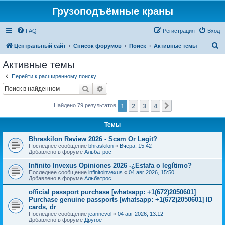
Грузоподъёмные краны
FAQ
Регистрация
Вход
П
Центральный сайт
Список форумов
Поиск
Активные темы
о
Активные темы
и
Перейти к расширенному поиску
с
Поиск
Расширенный поиск
к
1
2
3
4
След.
Найдено 79 результатов
Темы
Bhraskilon Review 2026 - Scam Or Legit?
Последнее сообщение
bhraskilon
«
Вчера, 15:42
Добавлено в форуме
Альбатрос
Infinito Invexus Opiniones 2026 -¿Estafa o legítimo?
Последнее сообщение
infinitoinvexus
«
04 авг 2026, 15:50
Добавлено в форуме
Альбатрос
official passport purchase [whatsapp: +1(672)2050601]
Purchase genuine passports [whatsapp: +1(672)2050601] ID
cards, dr
Последнее сообщение
jeannevol
«
04 авг 2026, 13:12
Добавлено в форуме
Другое