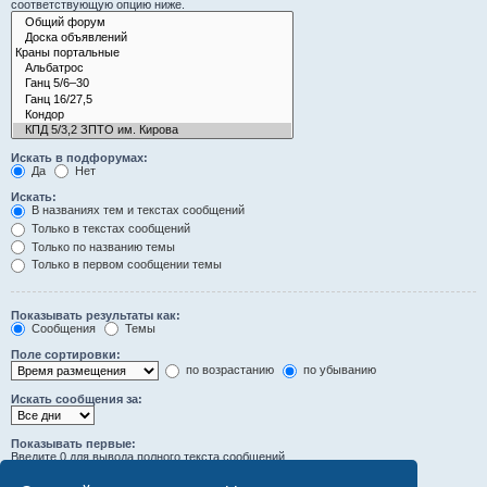
соответствующую опцию ниже.
Искать в подфорумах:
Да
Нет
Искать:
В названиях тем и текстах сообщений
Только в текстах сообщений
Только по названию темы
Только в первом сообщении темы
Показывать результаты как:
Сообщения
Темы
Поле сортировки:
по возрастанию
по убыванию
Искать сообщения за:
Показывать первые:
Введите 0 для вывода полного текста сообщений.
символов сообщений