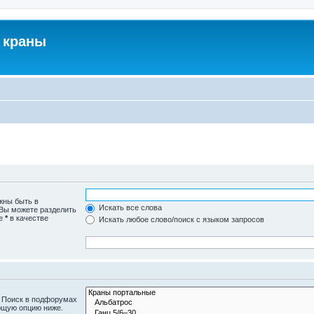
 краны
жны быть в
Искать все слова
 Вы можете разделить
те
*
в качестве
Искать любое слово/поиск с языком запросов
. Поиск в подфорумах
ющую опцию ниже.