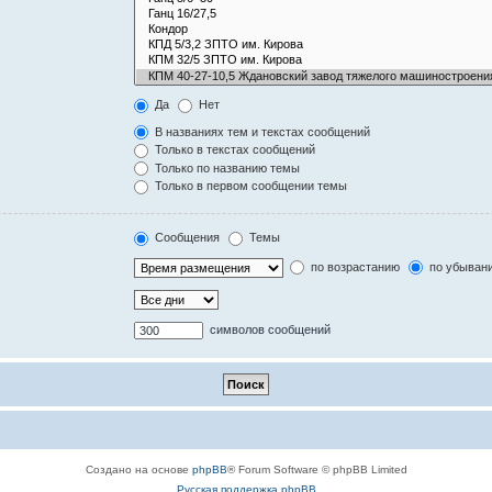
Да
Нет
В названиях тем и текстах сообщений
Только в текстах сообщений
Только по названию темы
Только в первом сообщении темы
Сообщения
Темы
по возрастанию
по убыван
символов сообщений
Создано на основе
phpBB
® Forum Software © phpBB Limited
Русская поддержка phpBB