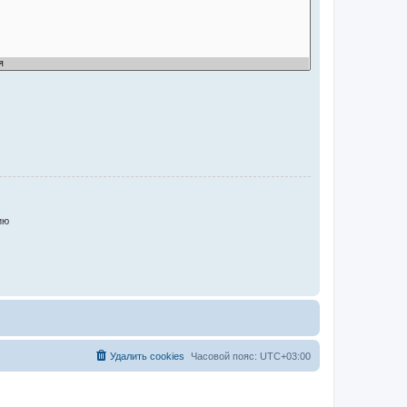
ию
Удалить cookies
Часовой пояс:
UTC+03:00