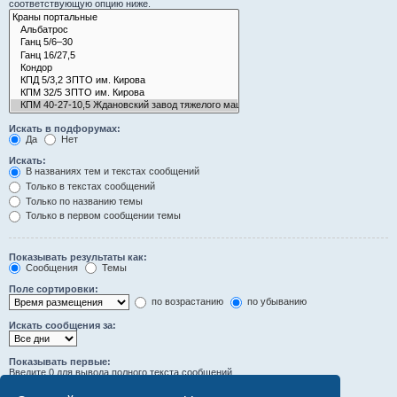
соответствующую опцию ниже.
Искать в подфорумах:
Да
Нет
Искать:
В названиях тем и текстах сообщений
Только в текстах сообщений
Только по названию темы
Только в первом сообщении темы
Показывать результаты как:
Сообщения
Темы
Поле сортировки:
по возрастанию
по убыванию
Искать сообщения за:
Показывать первые:
Введите 0 для вывода полного текста сообщений.
символов сообщений