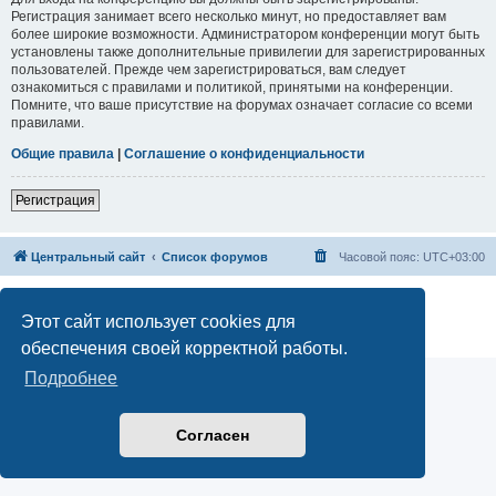
Регистрация занимает всего несколько минут, но предоставляет вам
более широкие возможности. Администратором конференции могут быть
установлены также дополнительные привилегии для зарегистрированных
пользователей. Прежде чем зарегистрироваться, вам следует
ознакомиться с правилами и политикой, принятыми на конференции.
Помните, что ваше присутствие на форумах означает согласие со всеми
правилами.
Общие правила
|
Соглашение о конфиденциальности
Регистрация
Центральный сайт
Список форумов
Часовой пояс:
UTC+03:00
Создано на основе
phpBB
® Forum Software © phpBB Limited
Русская поддержка phpBB
Этот сайт использует cookies для
Конфиденциальность
|
Правила
обеспечения своей корректной работы.
Подробнее
Согласен