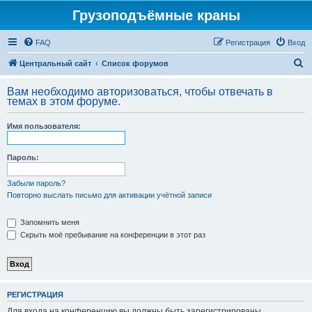
Грузоподъёмные краны
FAQ
Регистрация
Вход
П
Центральный сайт
Список форумов
о
Вам необходимо авторизоваться, чтобы отвечать в
и
темах в этом форуме.
с
Имя пользователя:
к
Пароль:
Забыли пароль?
Повторно выслать письмо для активации учётной записи
Запомнить меня
Скрыть моё пребывание на конференции в этот раз
РЕГИСТРАЦИЯ
Для входа на конференцию вы должны быть зарегистрированы.