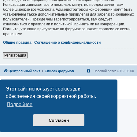
Регистрация занимает всего несколько минут, но предоставляет вам
более широкие возможности. Администратором конференции могут быть
установлены также дополнительные привилегии для зарегистрированных
пользователей. Прежде чем зарегистрироваться, вам следует
ознакомиться с правилами и политикой, принятыми на конференции.
Помните, что ваше присутствие на форумах означает согласие со всеми
правилами.
Общие правила
|
Соглашение о конфиденциальности
Регистрация
Центральный сайт
Список форумов
Часовой пояс:
UTC+03:00
Создано на основе
phpBB
® Forum Software © phpBB Limited
Русская поддержка phpBB
Этот сайт использует cookies для
Конфиденциальность
|
Правила
обеспечения своей корректной работы.
Подробнее
Согласен