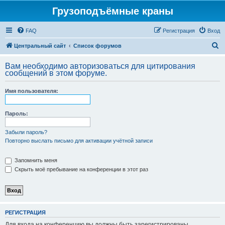
Грузоподъёмные краны
FAQ
Регистрация
Вход
П
Центральный сайт
Список форумов
о
Вам необходимо авторизоваться для цитирования
и
сообщений в этом форуме.
с
Имя пользователя:
к
Пароль:
Забыли пароль?
Повторно выслать письмо для активации учётной записи
Запомнить меня
Скрыть моё пребывание на конференции в этот раз
РЕГИСТРАЦИЯ
Для входа на конференцию вы должны быть зарегистрированы.