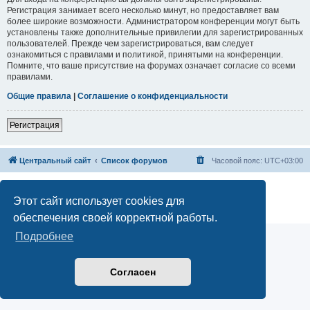
Регистрация занимает всего несколько минут, но предоставляет вам
более широкие возможности. Администратором конференции могут быть
установлены также дополнительные привилегии для зарегистрированных
пользователей. Прежде чем зарегистрироваться, вам следует
ознакомиться с правилами и политикой, принятыми на конференции.
Помните, что ваше присутствие на форумах означает согласие со всеми
правилами.
Общие правила
|
Соглашение о конфиденциальности
Регистрация
Центральный сайт
Список форумов
Часовой пояс:
UTC+03:00
Создано на основе
phpBB
® Forum Software © phpBB Limited
Русская поддержка phpBB
Этот сайт использует cookies для
Конфиденциальность
|
Правила
обеспечения своей корректной работы.
Подробнее
Согласен