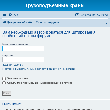
Грузоподъёмные краны
FAQ
Регистрация
Вход
П
Центральный сайт
Список форумов
о
Вам необходимо авторизоваться для цитирования
и
сообщений в этом форуме.
с
Имя пользователя:
к
Пароль:
Забыли пароль?
Повторно выслать письмо для активации учётной записи
Запомнить меня
Скрыть моё пребывание на конференции в этот раз
РЕГИСТРАЦИЯ
Для входа на конференцию вы должны быть зарегистрированы.