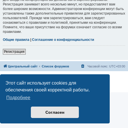
Регистрация занимает всего несколько минут, но предоставляет вам
более широкие возможности. Администратором конференции могут быть
установлены также дополнительные привилегии для зарегистрированных
пользователей. Прежде чем зарегистрироваться, вам следует
ознакомиться с правилами и политикой, принятыми на конференции.
Помните, что ваше присутствие на форумах означает согласие со всеми
правилами.
Общие правила
|
Соглашение о конфиденциальности
Регистрация
Центральный сайт
Список форумов
Часовой пояс:
UTC+03:00
Создано на основе
phpBB
® Forum Software © phpBB Limited
Русская поддержка phpBB
Этот сайт использует cookies для
Конфиденциальность
|
Правила
обеспечения своей корректной работы.
Подробнее
Согласен