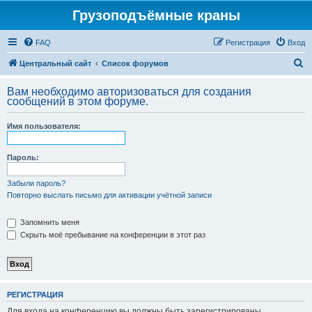
Грузоподъёмные краны
FAQ
Регистрация
Вход
П
Центральный сайт
Список форумов
о
Вам необходимо авторизоваться для создания
и
сообщений в этом форуме.
с
Имя пользователя:
к
Пароль:
Забыли пароль?
Повторно выслать письмо для активации учётной записи
Запомнить меня
Скрыть моё пребывание на конференции в этот раз
РЕГИСТРАЦИЯ
Для входа на конференцию вы должны быть зарегистрированы.