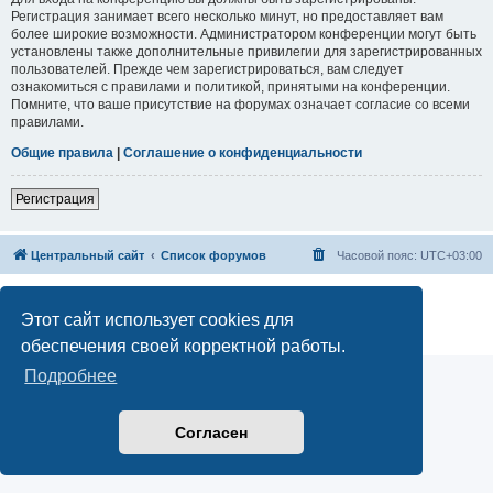
Регистрация занимает всего несколько минут, но предоставляет вам
более широкие возможности. Администратором конференции могут быть
установлены также дополнительные привилегии для зарегистрированных
пользователей. Прежде чем зарегистрироваться, вам следует
ознакомиться с правилами и политикой, принятыми на конференции.
Помните, что ваше присутствие на форумах означает согласие со всеми
правилами.
Общие правила
|
Соглашение о конфиденциальности
Регистрация
Центральный сайт
Список форумов
Часовой пояс:
UTC+03:00
Создано на основе
phpBB
® Forum Software © phpBB Limited
Русская поддержка phpBB
Этот сайт использует cookies для
Конфиденциальность
|
Правила
обеспечения своей корректной работы.
Подробнее
Согласен