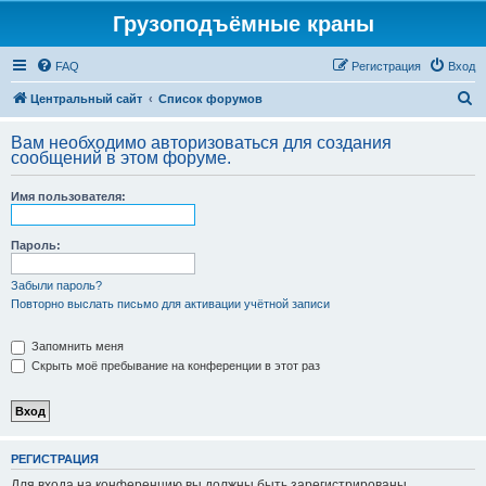
Грузоподъёмные краны
FAQ
Регистрация
Вход
П
Центральный сайт
Список форумов
о
Вам необходимо авторизоваться для создания
и
сообщений в этом форуме.
с
Имя пользователя:
к
Пароль:
Забыли пароль?
Повторно выслать письмо для активации учётной записи
Запомнить меня
Скрыть моё пребывание на конференции в этот раз
РЕГИСТРАЦИЯ
Для входа на конференцию вы должны быть зарегистрированы.