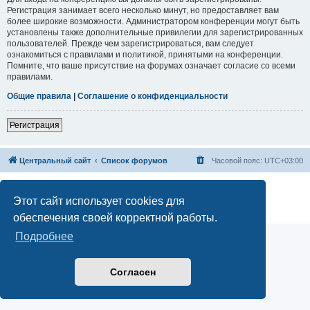
Регистрация занимает всего несколько минут, но предоставляет вам
более широкие возможности. Администратором конференции могут быть
установлены также дополнительные привилегии для зарегистрированных
пользователей. Прежде чем зарегистрироваться, вам следует
ознакомиться с правилами и политикой, принятыми на конференции.
Помните, что ваше присутствие на форумах означает согласие со всеми
правилами.
Общие правила
|
Соглашение о конфиденциальности
Регистрация
Центральный сайт
Список форумов
Часовой пояс:
UTC+03:00
Создано на основе
phpBB
® Forum Software © phpBB Limited
Русская поддержка phpBB
Этот сайт использует cookies для
Конфиденциальность
|
Правила
обеспечения своей корректной работы.
Подробнее
Согласен