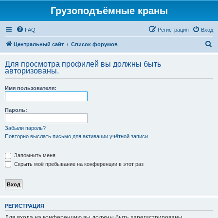
Грузоподъёмные краны
FAQ
Регистрация
Вход
П
Центральный сайт
Список форумов
о
Для просмотра профилей вы должны быть
и
авторизованы.
с
Имя пользователя:
к
Пароль:
Забыли пароль?
Повторно выслать письмо для активации учётной записи
Запомнить меня
Скрыть моё пребывание на конференции в этот раз
РЕГИСТРАЦИЯ
Для входа на конференцию вы должны быть зарегистрированы.