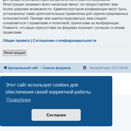
Регистрация занимает всего несколько минут, но предоставляет вам
более широкие возможности. Администратором конференции могут быть
установлены также дополнительные привилегии для зарегистрированных
пользователей. Прежде чем зарегистрироваться, вам следует
ознакомиться с правилами и политикой, принятыми на конференции.
Помните, что ваше присутствие на форумах означает согласие со всеми
правилами.
Общие правила
|
Соглашение о конфиденциальности
Регистрация
Центральный сайт
Список форумов
Часовой пояс:
UTC+03:00
Создано на основе
phpBB
® Forum Software © phpBB Limited
Русская поддержка phpBB
Этот сайт использует cookies для
Конфиденциальность
|
Правила
обеспечения своей корректной работы.
Подробнее
Согласен