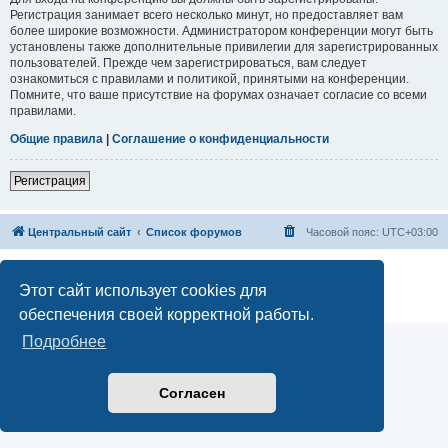
Регистрация занимает всего несколько минут, но предоставляет вам
более широкие возможности. Администратором конференции могут быть
установлены также дополнительные привилегии для зарегистрированных
пользователей. Прежде чем зарегистрироваться, вам следует
ознакомиться с правилами и политикой, принятыми на конференции.
Помните, что ваше присутствие на форумах означает согласие со всеми
правилами.
Общие правила
|
Соглашение о конфиденциальности
Регистрация
Центральный сайт
Список форумов
Часовой пояс:
UTC+03:00
Создано на основе
phpBB
® Forum Software © phpBB Limited
Русская поддержка phpBB
Этот сайт использует cookies для
Конфиденциальность
|
Правила
обеспечения своей корректной работы.
Подробнее
Согласен