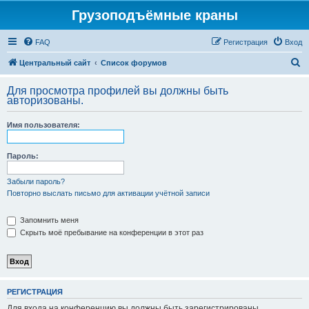
Грузоподъёмные краны
FAQ
Регистрация
Вход
П
Центральный сайт
Список форумов
о
Для просмотра профилей вы должны быть
и
авторизованы.
с
Имя пользователя:
к
Пароль:
Забыли пароль?
Повторно выслать письмо для активации учётной записи
Запомнить меня
Скрыть моё пребывание на конференции в этот раз
РЕГИСТРАЦИЯ
Для входа на конференцию вы должны быть зарегистрированы.