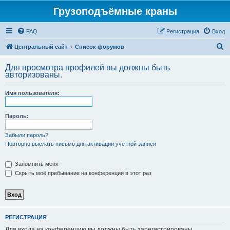
Грузоподъёмные краны
FAQ
Регистрация
Вход
П
Центральный сайт
Список форумов
о
Для просмотра профилей вы должны быть
и
авторизованы.
с
Имя пользователя:
к
Пароль:
Забыли пароль?
Повторно выслать письмо для активации учётной записи
Запомнить меня
Скрыть моё пребывание на конференции в этот раз
РЕГИСТРАЦИЯ
Для входа на конференцию вы должны быть зарегистрированы.