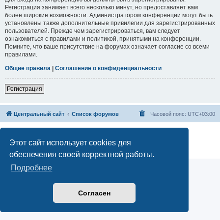
Регистрация занимает всего несколько минут, но предоставляет вам
более широкие возможности. Администратором конференции могут быть
установлены также дополнительные привилегии для зарегистрированных
пользователей. Прежде чем зарегистрироваться, вам следует
ознакомиться с правилами и политикой, принятыми на конференции.
Помните, что ваше присутствие на форумах означает согласие со всеми
правилами.
Общие правила
|
Соглашение о конфиденциальности
Регистрация
Центральный сайт
Список форумов
Часовой пояс:
UTC+03:00
Создано на основе
phpBB
® Forum Software © phpBB Limited
Русская поддержка phpBB
Этот сайт использует cookies для
Конфиденциальность
|
Правила
обеспечения своей корректной работы.
Подробнее
Согласен