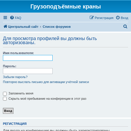
Грузоподъёмные краны
FAQ
Регистрация
Вход
П
Центральный сайт
Список форумов
о
Для просмотра профилей вы должны быть
и
авторизованы.
с
Имя пользователя:
к
Пароль:
Забыли пароль?
Повторно выслать письмо для активации учётной записи
Запомнить меня
Скрыть моё пребывание на конференции в этот раз
РЕГИСТРАЦИЯ
Для входа на конференцию вы должны быть зарегистрированы.