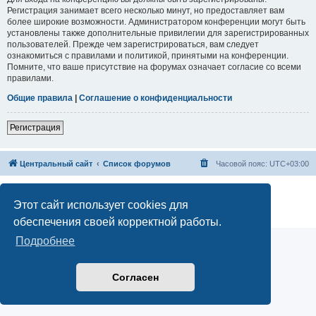
Регистрация занимает всего несколько минут, но предоставляет вам
более широкие возможности. Администратором конференции могут быть
установлены также дополнительные привилегии для зарегистрированных
пользователей. Прежде чем зарегистрироваться, вам следует
ознакомиться с правилами и политикой, принятыми на конференции.
Помните, что ваше присутствие на форумах означает согласие со всеми
правилами.
Общие правила
|
Соглашение о конфиденциальности
Регистрация
Центральный сайт
Список форумов
Часовой пояс:
UTC+03:00
Создано на основе
phpBB
® Forum Software © phpBB Limited
Русская поддержка phpBB
Этот сайт использует cookies для
Конфиденциальность
|
Правила
обеспечения своей корректной работы.
Подробнее
Согласен