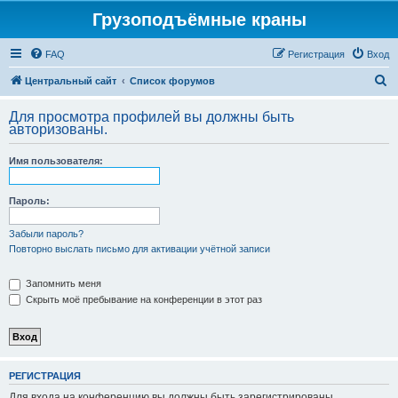
Грузоподъёмные краны
FAQ
Регистрация
Вход
П
Центральный сайт
Список форумов
о
Для просмотра профилей вы должны быть
и
авторизованы.
с
Имя пользователя:
к
Пароль:
Забыли пароль?
Повторно выслать письмо для активации учётной записи
Запомнить меня
Скрыть моё пребывание на конференции в этот раз
РЕГИСТРАЦИЯ
Для входа на конференцию вы должны быть зарегистрированы.