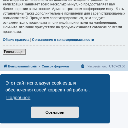
Регистрация занимает всего несколько минут, но предоставляет вам
более широкие возможности. Администратором конференции могут быть
установлены также дополнительные привилегии для зарегистрированных
пользователей. Прежде чем зарегистрироваться, вам следует
ознакомиться с правилами и политикой, принятыми на конференции.
Помните, что ваше присутствие на форумах означает согласие со всеми
правилами.
Общие правила
|
Соглашение о конфиденциальности
Регистрация
Центральный сайт
Список форумов
Часовой пояс:
UTC+03:00
Создано на основе
phpBB
® Forum Software © phpBB Limited
Русская поддержка phpBB
Этот сайт использует cookies для
Конфиденциальность
|
Правила
обеспечения своей корректной работы.
Подробнее
Согласен