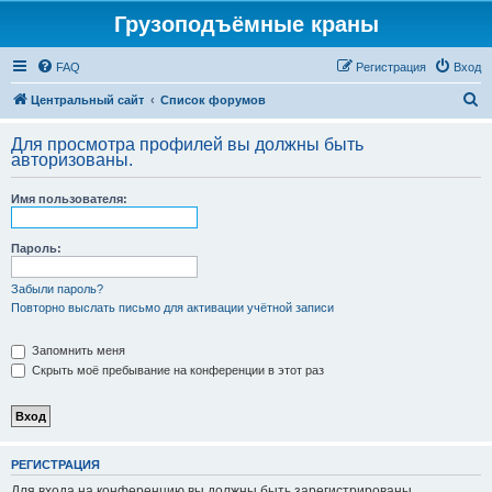
Грузоподъёмные краны
FAQ
Регистрация
Вход
П
Центральный сайт
Список форумов
о
Для просмотра профилей вы должны быть
и
авторизованы.
с
Имя пользователя:
к
Пароль:
Забыли пароль?
Повторно выслать письмо для активации учётной записи
Запомнить меня
Скрыть моё пребывание на конференции в этот раз
РЕГИСТРАЦИЯ
Для входа на конференцию вы должны быть зарегистрированы.