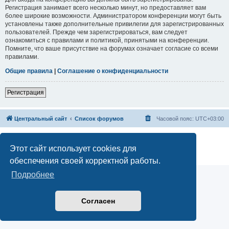
Регистрация занимает всего несколько минут, но предоставляет вам
более широкие возможности. Администратором конференции могут быть
установлены также дополнительные привилегии для зарегистрированных
пользователей. Прежде чем зарегистрироваться, вам следует
ознакомиться с правилами и политикой, принятыми на конференции.
Помните, что ваше присутствие на форумах означает согласие со всеми
правилами.
Общие правила
|
Соглашение о конфиденциальности
Регистрация
Центральный сайт
Список форумов
Часовой пояс:
UTC+03:00
Создано на основе
phpBB
® Forum Software © phpBB Limited
Русская поддержка phpBB
Этот сайт использует cookies для
Конфиденциальность
|
Правила
обеспечения своей корректной работы.
Подробнее
Согласен