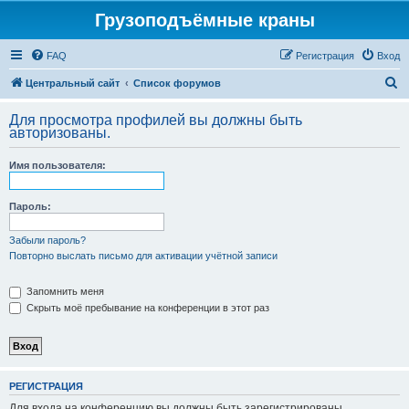
Грузоподъёмные краны
FAQ
Регистрация
Вход
П
Центральный сайт
Список форумов
о
Для просмотра профилей вы должны быть
и
авторизованы.
с
Имя пользователя:
к
Пароль:
Забыли пароль?
Повторно выслать письмо для активации учётной записи
Запомнить меня
Скрыть моё пребывание на конференции в этот раз
РЕГИСТРАЦИЯ
Для входа на конференцию вы должны быть зарегистрированы.