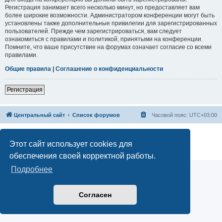
Регистрация занимает всего несколько минут, но предоставляет вам
более широкие возможности. Администратором конференции могут быть
установлены также дополнительные привилегии для зарегистрированных
пользователей. Прежде чем зарегистрироваться, вам следует
ознакомиться с правилами и политикой, принятыми на конференции.
Помните, что ваше присутствие на форумах означает согласие со всеми
правилами.
Общие правила
|
Соглашение о конфиденциальности
Регистрация
Центральный сайт
Список форумов
Часовой пояс:
UTC+03:00
Создано на основе
phpBB
® Forum Software © phpBB Limited
Русская поддержка phpBB
Этот сайт использует cookies для
Конфиденциальность
|
Правила
обеспечения своей корректной работы.
Подробнее
Согласен