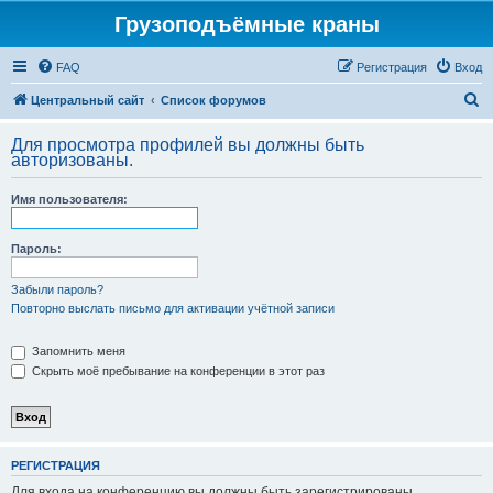
Грузоподъёмные краны
FAQ
Регистрация
Вход
П
Центральный сайт
Список форумов
о
Для просмотра профилей вы должны быть
и
авторизованы.
с
Имя пользователя:
к
Пароль:
Забыли пароль?
Повторно выслать письмо для активации учётной записи
Запомнить меня
Скрыть моё пребывание на конференции в этот раз
РЕГИСТРАЦИЯ
Для входа на конференцию вы должны быть зарегистрированы.