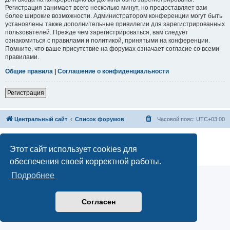
Регистрация занимает всего несколько минут, но предоставляет вам
более широкие возможности. Администратором конференции могут быть
установлены также дополнительные привилегии для зарегистрированных
пользователей. Прежде чем зарегистрироваться, вам следует
ознакомиться с правилами и политикой, принятыми на конференции.
Помните, что ваше присутствие на форумах означает согласие со всеми
правилами.
Общие правила
|
Соглашение о конфиденциальности
Регистрация
Центральный сайт
Список форумов
Часовой пояс:
UTC+03:00
Создано на основе
phpBB
® Forum Software © phpBB Limited
Русская поддержка phpBB
Этот сайт использует cookies для
Конфиденциальность
|
Правила
обеспечения своей корректной работы.
Подробнее
Согласен