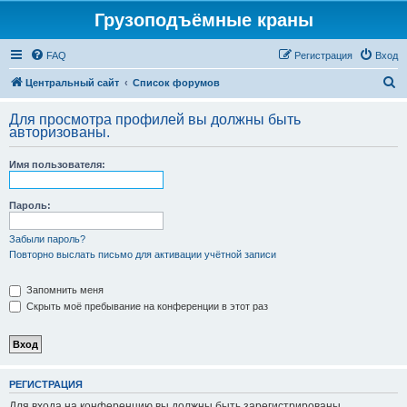
Грузоподъёмные краны
FAQ
Регистрация
Вход
П
Центральный сайт
Список форумов
о
Для просмотра профилей вы должны быть
и
авторизованы.
с
Имя пользователя:
к
Пароль:
Забыли пароль?
Повторно выслать письмо для активации учётной записи
Запомнить меня
Скрыть моё пребывание на конференции в этот раз
РЕГИСТРАЦИЯ
Для входа на конференцию вы должны быть зарегистрированы.