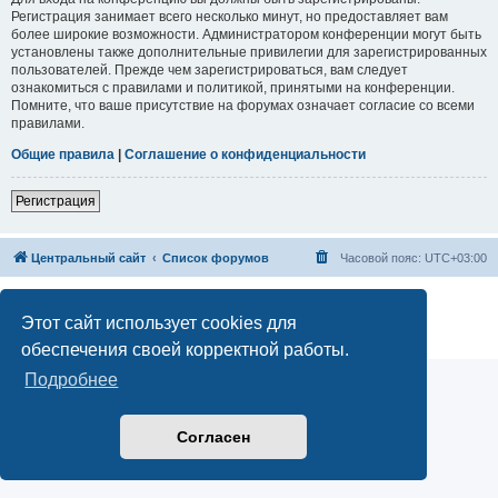
Регистрация занимает всего несколько минут, но предоставляет вам
более широкие возможности. Администратором конференции могут быть
установлены также дополнительные привилегии для зарегистрированных
пользователей. Прежде чем зарегистрироваться, вам следует
ознакомиться с правилами и политикой, принятыми на конференции.
Помните, что ваше присутствие на форумах означает согласие со всеми
правилами.
Общие правила
|
Соглашение о конфиденциальности
Регистрация
Центральный сайт
Список форумов
Часовой пояс:
UTC+03:00
Создано на основе
phpBB
® Forum Software © phpBB Limited
Русская поддержка phpBB
Этот сайт использует cookies для
Конфиденциальность
|
Правила
обеспечения своей корректной работы.
Подробнее
Согласен