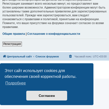
Регистрация занимает всего несколько минут, но предоставляет вам
более широкие возможности. Администратором конференции могут быть
установлены также дополнительные привилегии для зарегистрированных
пользователей. Прежде чем зарегистрироваться, вам следует
ознакомиться с правилами и политикой, принятыми на конференции.
Помните, что ваше присутствие на форумах означает согласие со всеми
правилами.
Общие правила
|
Соглашение о конфиденциальности
Регистрация
Центральный сайт
Список форумов
Часовой пояс:
UTC+03:00
Создано на основе
phpBB
® Forum Software © phpBB Limited
Русская поддержка phpBB
Этот сайт использует cookies для
Конфиденциальность
|
Правила
обеспечения своей корректной работы.
Подробнее
Согласен