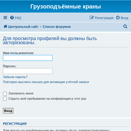
Грузоподъёмные краны
FAQ
Регистрация
Вход
П
Центральный сайт
Список форумов
о
Для просмотра профилей вы должны быть
и
авторизованы.
с
Имя пользователя:
к
Пароль:
Забыли пароль?
Повторно выслать письмо для активации учётной записи
Запомнить меня
Скрыть моё пребывание на конференции в этот раз
РЕГИСТРАЦИЯ
Для входа на конференцию вы должны быть зарегистрированы.