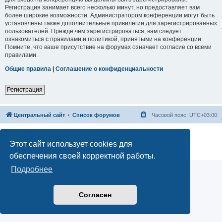
Регистрация занимает всего несколько минут, но предоставляет вам
более широкие возможности. Администратором конференции могут быть
установлены также дополнительные привилегии для зарегистрированных
пользователей. Прежде чем зарегистрироваться, вам следует
ознакомиться с правилами и политикой, принятыми на конференции.
Помните, что ваше присутствие на форумах означает согласие со всеми
правилами.
Общие правила
|
Соглашение о конфиденциальности
Регистрация
Центральный сайт
Список форумов
Часовой пояс:
UTC+03:00
Создано на основе
phpBB
® Forum Software © phpBB Limited
Русская поддержка phpBB
Этот сайт использует cookies для
Конфиденциальность
|
Правила
обеспечения своей корректной работы.
Подробнее
Согласен