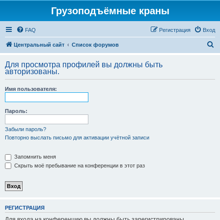
Грузоподъёмные краны
FAQ
Регистрация
Вход
П
Центральный сайт
Список форумов
о
Для просмотра профилей вы должны быть
и
авторизованы.
с
Имя пользователя:
к
Пароль:
Забыли пароль?
Повторно выслать письмо для активации учётной записи
Запомнить меня
Скрыть моё пребывание на конференции в этот раз
РЕГИСТРАЦИЯ
Для входа на конференцию вы должны быть зарегистрированы.