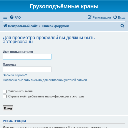
Грузоподъёмные краны
FAQ
Регистрация
Вход
П
Центральный сайт
Список форумов
о
Для просмотра профилей вы должны быть
и
авторизованы.
с
Имя пользователя:
к
Пароль:
Забыли пароль?
Повторно выслать письмо для активации учётной записи
Запомнить меня
Скрыть моё пребывание на конференции в этот раз
РЕГИСТРАЦИЯ
Для входа на конференцию вы должны быть зарегистрированы.