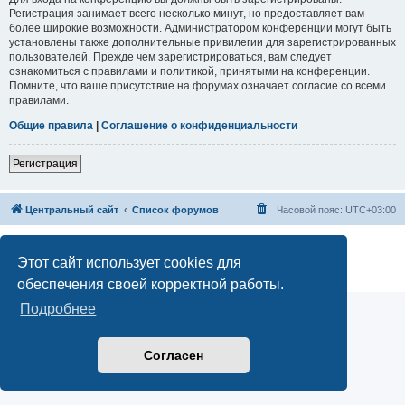
Регистрация занимает всего несколько минут, но предоставляет вам
более широкие возможности. Администратором конференции могут быть
установлены также дополнительные привилегии для зарегистрированных
пользователей. Прежде чем зарегистрироваться, вам следует
ознакомиться с правилами и политикой, принятыми на конференции.
Помните, что ваше присутствие на форумах означает согласие со всеми
правилами.
Общие правила
|
Соглашение о конфиденциальности
Регистрация
Центральный сайт
Список форумов
Часовой пояс:
UTC+03:00
Создано на основе
phpBB
® Forum Software © phpBB Limited
Русская поддержка phpBB
Этот сайт использует cookies для
Конфиденциальность
|
Правила
обеспечения своей корректной работы.
Подробнее
Согласен