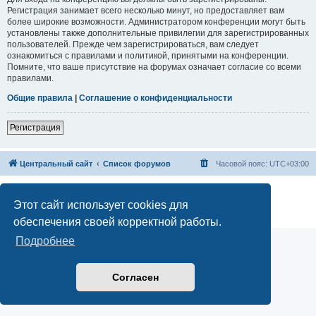
Регистрация занимает всего несколько минут, но предоставляет вам
более широкие возможности. Администратором конференции могут быть
установлены также дополнительные привилегии для зарегистрированных
пользователей. Прежде чем зарегистрироваться, вам следует
ознакомиться с правилами и политикой, принятыми на конференции.
Помните, что ваше присутствие на форумах означает согласие со всеми
правилами.
Общие правила
|
Соглашение о конфиденциальности
Регистрация
Центральный сайт
Список форумов
Часовой пояс:
UTC+03:00
Создано на основе
phpBB
® Forum Software © phpBB Limited
Русская поддержка phpBB
Этот сайт использует cookies для
Конфиденциальность
|
Правила
обеспечения своей корректной работы.
Подробнее
Согласен