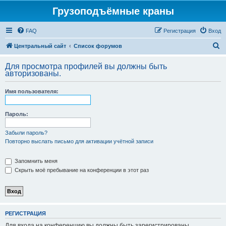
Грузоподъёмные краны
FAQ
Регистрация
Вход
П
Центральный сайт
Список форумов
о
Для просмотра профилей вы должны быть
и
авторизованы.
с
Имя пользователя:
к
Пароль:
Забыли пароль?
Повторно выслать письмо для активации учётной записи
Запомнить меня
Скрыть моё пребывание на конференции в этот раз
РЕГИСТРАЦИЯ
Для входа на конференцию вы должны быть зарегистрированы.