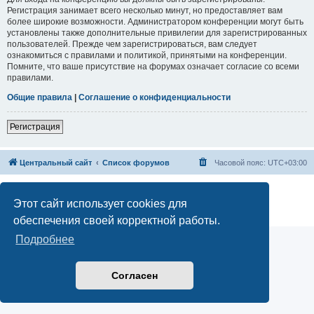
Регистрация занимает всего несколько минут, но предоставляет вам
более широкие возможности. Администратором конференции могут быть
установлены также дополнительные привилегии для зарегистрированных
пользователей. Прежде чем зарегистрироваться, вам следует
ознакомиться с правилами и политикой, принятыми на конференции.
Помните, что ваше присутствие на форумах означает согласие со всеми
правилами.
Общие правила
|
Соглашение о конфиденциальности
Регистрация
Центральный сайт
Список форумов
Часовой пояс:
UTC+03:00
Создано на основе
phpBB
® Forum Software © phpBB Limited
Русская поддержка phpBB
Этот сайт использует cookies для
Конфиденциальность
|
Правила
обеспечения своей корректной работы.
Подробнее
Согласен