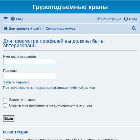
Грузоподъёмные краны
FAQ
Регистрация
Вход
П
Центральный сайт
Список форумов
о
Для просмотра профилей вы должны быть
и
авторизованы.
с
Имя пользователя:
к
Пароль:
Забыли пароль?
Повторно выслать письмо для активации учётной записи
Запомнить меня
Скрыть моё пребывание на конференции в этот раз
РЕГИСТРАЦИЯ
Для входа на конференцию вы должны быть зарегистрированы.