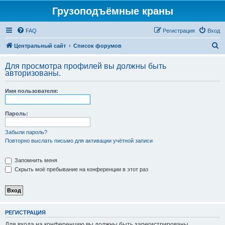
Грузоподъёмные краны
FAQ
Регистрация
Вход
П
Центральный сайт
Список форумов
о
Для просмотра профилей вы должны быть
и
авторизованы.
с
Имя пользователя:
к
Пароль:
Забыли пароль?
Повторно выслать письмо для активации учётной записи
Запомнить меня
Скрыть моё пребывание на конференции в этот раз
РЕГИСТРАЦИЯ
Для входа на конференцию вы должны быть зарегистрированы.