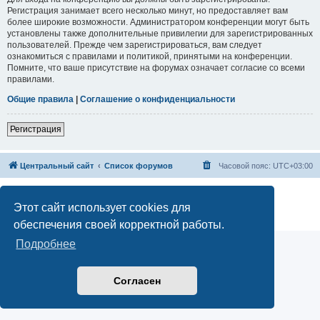
Регистрация занимает всего несколько минут, но предоставляет вам
более широкие возможности. Администратором конференции могут быть
установлены также дополнительные привилегии для зарегистрированных
пользователей. Прежде чем зарегистрироваться, вам следует
ознакомиться с правилами и политикой, принятыми на конференции.
Помните, что ваше присутствие на форумах означает согласие со всеми
правилами.
Общие правила
|
Соглашение о конфиденциальности
Регистрация
Центральный сайт
Список форумов
Часовой пояс:
UTC+03:00
Создано на основе
phpBB
® Forum Software © phpBB Limited
Русская поддержка phpBB
Этот сайт использует cookies для
Конфиденциальность
|
Правила
обеспечения своей корректной работы.
Подробнее
Согласен