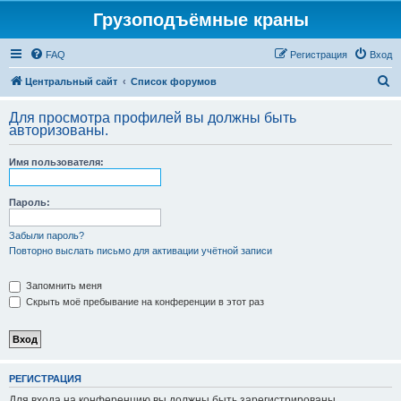
Грузоподъёмные краны
FAQ
Регистрация
Вход
П
Центральный сайт
Список форумов
о
Для просмотра профилей вы должны быть
и
авторизованы.
с
Имя пользователя:
к
Пароль:
Забыли пароль?
Повторно выслать письмо для активации учётной записи
Запомнить меня
Скрыть моё пребывание на конференции в этот раз
РЕГИСТРАЦИЯ
Для входа на конференцию вы должны быть зарегистрированы.