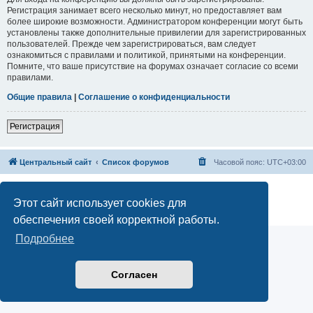
Регистрация занимает всего несколько минут, но предоставляет вам
более широкие возможности. Администратором конференции могут быть
установлены также дополнительные привилегии для зарегистрированных
пользователей. Прежде чем зарегистрироваться, вам следует
ознакомиться с правилами и политикой, принятыми на конференции.
Помните, что ваше присутствие на форумах означает согласие со всеми
правилами.
Общие правила
|
Соглашение о конфиденциальности
Регистрация
Центральный сайт
Список форумов
Часовой пояс:
UTC+03:00
Создано на основе
phpBB
® Forum Software © phpBB Limited
Русская поддержка phpBB
Этот сайт использует cookies для
Конфиденциальность
|
Правила
обеспечения своей корректной работы.
Подробнее
Согласен