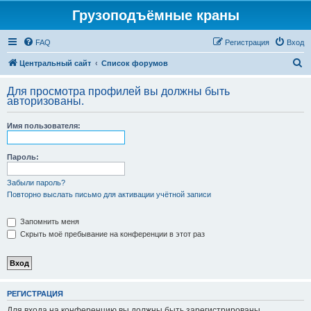
Грузоподъёмные краны
FAQ
Регистрация
Вход
П
Центральный сайт
Список форумов
о
Для просмотра профилей вы должны быть
и
авторизованы.
с
Имя пользователя:
к
Пароль:
Забыли пароль?
Повторно выслать письмо для активации учётной записи
Запомнить меня
Скрыть моё пребывание на конференции в этот раз
РЕГИСТРАЦИЯ
Для входа на конференцию вы должны быть зарегистрированы.