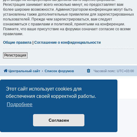
Регистрация занимает всего несколько минут, но предоставляет вам
более широкие возможности. Администратором конференции могут быть
установлены также дополнительные привилегии для зарегистрированных
пользователей. Прежде чем зарегистрироваться, вам следует
ознакомиться с правилами и политикой, принятыми на конференции.
Помните, что ваше присутствие на форумах означает согласие со всеми
правилами.
Общие правила
|
Соглашение о конфиденциальности
Регистрация
Центральный сайт
Список форумов
Часовой пояс:
UTC+03:00
Создано на основе
phpBB
® Forum Software © phpBB Limited
Русская поддержка phpBB
Этот сайт использует cookies для
Конфиденциальность
|
Правила
обеспечения своей корректной работы.
Подробнее
Согласен