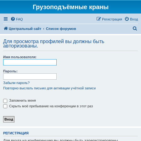
Грузоподъёмные краны
FAQ
Регистрация
Вход
П
Центральный сайт
Список форумов
о
Для просмотра профилей вы должны быть
и
авторизованы.
с
Имя пользователя:
к
Пароль:
Забыли пароль?
Повторно выслать письмо для активации учётной записи
Запомнить меня
Скрыть моё пребывание на конференции в этот раз
РЕГИСТРАЦИЯ
Для входа на конференцию вы должны быть зарегистрированы.