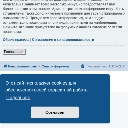
Регистрация занимает всего несколько минут, но предоставляет вам
более широкие возможности. Администратором конференции могут быть
установлены также дополнительные привилегии для зарегистрированных
пользователей. Прежде чем зарегистрироваться, вам следует
ознакомиться с правилами и политикой, принятыми на конференции.
Помните, что ваше присутствие на форумах означает согласие со всеми
правилами.
Общие правила
|
Соглашение о конфиденциальности
Регистрация
Центральный сайт
Список форумов
Часовой пояс:
UTC+03:00
Создано на основе
phpBB
® Forum Software © phpBB Limited
Русская поддержка phpBB
Этот сайт использует cookies для
Конфиденциальность
|
Правила
обеспечения своей корректной работы.
Подробнее
Согласен