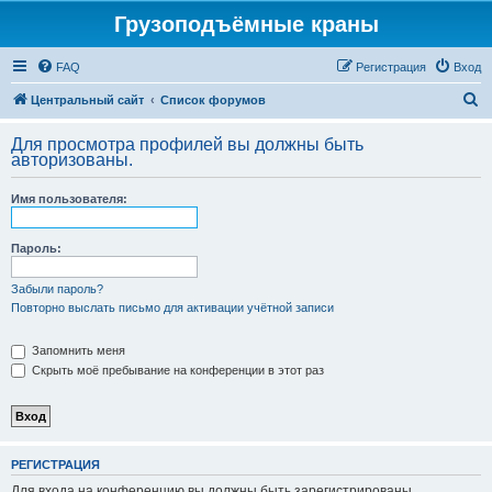
Грузоподъёмные краны
FAQ
Регистрация
Вход
П
Центральный сайт
Список форумов
о
Для просмотра профилей вы должны быть
и
авторизованы.
с
Имя пользователя:
к
Пароль:
Забыли пароль?
Повторно выслать письмо для активации учётной записи
Запомнить меня
Скрыть моё пребывание на конференции в этот раз
РЕГИСТРАЦИЯ
Для входа на конференцию вы должны быть зарегистрированы.