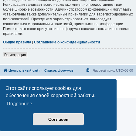
Регистрация занимает всего несколько минут, но предоставляет вам
более широкие возможности. Администратором конференции могут быть
установлены также дополнительные привилегии для зарегистрированных
пользователей. Прежде чем зарегистрироваться, вам следует
ознакомиться с правилами и политикой, принятыми на конференции.
Помните, что ваше присутствие на форумах означает согласие со всеми
правилами.
Общие правила
|
Соглашение о конфиденциальности
Регистрация
Центральный сайт
Список форумов
Часовой пояс:
UTC+03:00
Создано на основе
phpBB
® Forum Software © phpBB Limited
Русская поддержка phpBB
Этот сайт использует cookies для
Конфиденциальность
|
Правила
обеспечения своей корректной работы.
Подробнее
Согласен