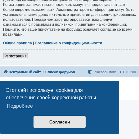
Регистрация занимает всего несколько минут, но предоставляет вам
более широкие возможности. Администратором конференции могут быть
установлены также дополнительные привилегии для зарегистрированных
пользователей. Прежде чем зарегистрироваться, вам следует
ознакомиться с правилами и политикой, принятыми на конференции.
Помните, что ваше присутствие на форумах означает согласие со всеми
правилами.
Общие правила
|
Соглашение о конфиденциальности
Регистрация
Центральный сайт
Список форумов
Часовой пояс:
UTC+03:00
Создано на основе
phpBB
® Forum Software © phpBB Limited
Русская поддержка phpBB
Этот сайт использует cookies для
Конфиденциальность
|
Правила
обеспечения своей корректной работы.
Подробнее
Согласен