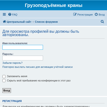
Грузоподъёмные краны
FAQ
Регистрация
Вход
П
Центральный сайт
Список форумов
о
Для просмотра профилей вы должны быть
и
авторизованы.
с
Имя пользователя:
к
Пароль:
Забыли пароль?
Повторно выслать письмо для активации учётной записи
Запомнить меня
Скрыть моё пребывание на конференции в этот раз
РЕГИСТРАЦИЯ
Для входа на конференцию вы должны быть зарегистрированы.