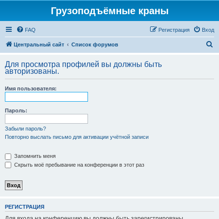
Грузоподъёмные краны
FAQ
Регистрация
Вход
П
Центральный сайт
Список форумов
о
Для просмотра профилей вы должны быть
и
авторизованы.
с
Имя пользователя:
к
Пароль:
Забыли пароль?
Повторно выслать письмо для активации учётной записи
Запомнить меня
Скрыть моё пребывание на конференции в этот раз
РЕГИСТРАЦИЯ
Для входа на конференцию вы должны быть зарегистрированы.