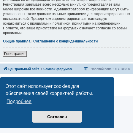
Регистрация занимает всего несколько минут, но предоставляет вам
более широкие возможности. Администратором конференции могут быть
установлены также дополнительные привилегии для зарегистрированных
пользователей. Прежде чем зарегистрироваться, вам следует
ознакомиться с правилами и политикой, принятыми на конференции.
Помните, что ваше присутствие на форумах означает согласие со всеми
правилами.
Общие правила
|
Соглашение о конфиденциальности
Регистрация
Центральный сайт
Список форумов
Часовой пояс:
UTC+03:00
Создано на основе
phpBB
® Forum Software © phpBB Limited
Русская поддержка phpBB
Этот сайт использует cookies для
Конфиденциальность
|
Правила
обеспечения своей корректной работы.
Подробнее
Согласен