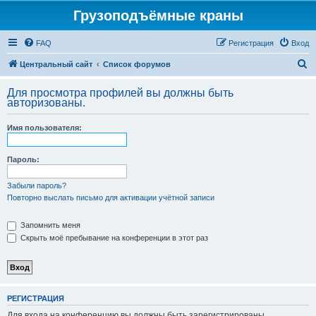
Грузоподъёмные краны
FAQ
Регистрация
Вход
П
Центральный сайт
Список форумов
о
Для просмотра профилей вы должны быть
и
авторизованы.
с
Имя пользователя:
к
Пароль:
Забыли пароль?
Повторно выслать письмо для активации учётной записи
Запомнить меня
Скрыть моё пребывание на конференции в этот раз
РЕГИСТРАЦИЯ
Для входа на конференцию вы должны быть зарегистрированы.