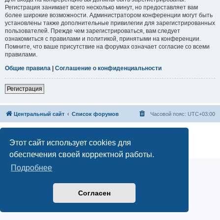
Регистрация занимает всего несколько минут, но предоставляет вам
более широкие возможности. Администратором конференции могут быть
установлены также дополнительные привилегии для зарегистрированных
пользователей. Прежде чем зарегистрироваться, вам следует
ознакомиться с правилами и политикой, принятыми на конференции.
Помните, что ваше присутствие на форумах означает согласие со всеми
правилами.
Общие правила
|
Соглашение о конфиденциальности
Регистрация
Центральный сайт
Список форумов
Часовой пояс:
UTC+03:00
Создано на основе
phpBB
® Forum Software © phpBB Limited
Русская поддержка phpBB
Этот сайт использует cookies для
Конфиденциальность
|
Правила
обеспечения своей корректной работы.
Подробнее
Согласен