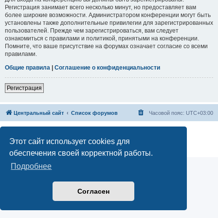
Регистрация занимает всего несколько минут, но предоставляет вам
более широкие возможности. Администратором конференции могут быть
установлены также дополнительные привилегии для зарегистрированных
пользователей. Прежде чем зарегистрироваться, вам следует
ознакомиться с правилами и политикой, принятыми на конференции.
Помните, что ваше присутствие на форумах означает согласие со всеми
правилами.
Общие правила
|
Соглашение о конфиденциальности
Регистрация
Центральный сайт
Список форумов
Часовой пояс:
UTC+03:00
Создано на основе
phpBB
® Forum Software © phpBB Limited
Русская поддержка phpBB
Этот сайт использует cookies для
Конфиденциальность
|
Правила
обеспечения своей корректной работы.
Подробнее
Согласен