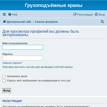
Грузоподъёмные краны
FAQ
Регистрация
Вход
П
Центральный сайт
Список форумов
о
Для просмотра профилей вы должны быть
и
авторизованы.
с
Имя пользователя:
к
Пароль:
Забыли пароль?
Повторно выслать письмо для активации учётной записи
Запомнить меня
Скрыть моё пребывание на конференции в этот раз
РЕГИСТРАЦИЯ
Для входа на конференцию вы должны быть зарегистрированы.