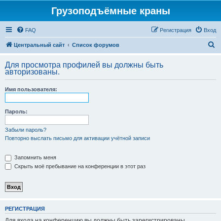
Грузоподъёмные краны
FAQ
Регистрация
Вход
П
Центральный сайт
Список форумов
о
Для просмотра профилей вы должны быть
и
авторизованы.
с
Имя пользователя:
к
Пароль:
Забыли пароль?
Повторно выслать письмо для активации учётной записи
Запомнить меня
Скрыть моё пребывание на конференции в этот раз
РЕГИСТРАЦИЯ
Для входа на конференцию вы должны быть зарегистрированы.