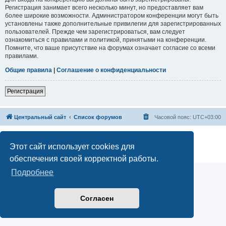
Регистрация занимает всего несколько минут, но предоставляет вам
более широкие возможности. Администратором конференции могут быть
установлены также дополнительные привилегии для зарегистрированных
пользователей. Прежде чем зарегистрироваться, вам следует
ознакомиться с правилами и политикой, принятыми на конференции.
Помните, что ваше присутствие на форумах означает согласие со всеми
правилами.
Общие правила
|
Соглашение о конфиденциальности
Регистрация
Центральный сайт
Список форумов
Часовой пояс:
UTC+03:00
Создано на основе
phpBB
® Forum Software © phpBB Limited
Русская поддержка phpBB
Этот сайт использует cookies для
Конфиденциальность
|
Правила
обеспечения своей корректной работы.
Подробнее
Согласен