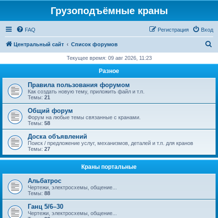
Грузоподъёмные краны
FAQ
Регистрация
Вход
П
Центральный сайт
Список форумов
о
Текущее время: 09 авг 2026, 11:23
и
Разное
с
Правила пользования форумом
к
Как создать новую тему, приложить файл и т.п.
Темы:
21
Общий форум
Форум на любые темы связанные с кранами.
Темы:
58
Доска объявлений
Поиск / предложение услуг, механизмов, деталей и т.п. для кранов
Темы:
27
Краны портальные
Альбатрос
Чертежи, электросхемы, общение...
Темы:
88
Ганц 5/6–30
Чертежи, электросхемы, общение...