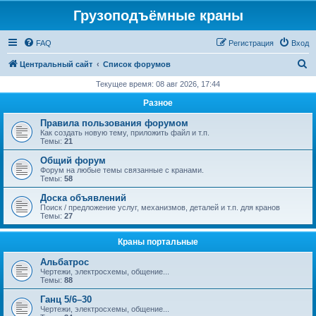
Грузоподъёмные краны
FAQ
Регистрация
Вход
П
Центральный сайт
Список форумов
о
Текущее время: 08 авг 2026, 17:44
и
Разное
с
Правила пользования форумом
к
Как создать новую тему, приложить файл и т.п.
Темы:
21
Общий форум
Форум на любые темы связанные с кранами.
Темы:
58
Доска объявлений
Поиск / предложение услуг, механизмов, деталей и т.п. для кранов
Темы:
27
Краны портальные
Альбатрос
Чертежи, электросхемы, общение...
Темы:
88
Ганц 5/6–30
Чертежи, электросхемы, общение...