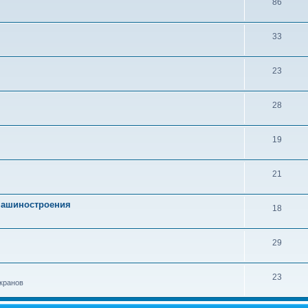
86
33
23
28
19
21
 машиностроения
18
29
23
кранов