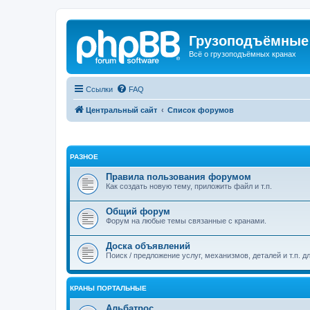
Грузоподъёмные
Всё о грузоподъёмных кранах
Ссылки
FAQ
Центральный сайт
Список форумов
РАЗНОЕ
Правила пользования форумом
Как создать новую тему, приложить файл и т.п.
Общий форум
Форум на любые темы связанные с кранами.
Доска объявлений
Поиск / предложение услуг, механизмов, деталей и т.п. д
КРАНЫ ПОРТАЛЬНЫЕ
Альбатрос