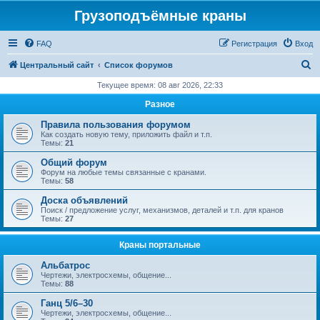
Грузоподъёмные краны
FAQ
Регистрация
Вход
П
Центральный сайт
Список форумов
о
Текущее время: 08 авг 2026, 22:33
и
Разное
с
Правила пользования форумом
к
Как создать новую тему, приложить файл и т.п.
Темы:
21
Общий форум
Форум на любые темы связанные с кранами.
Темы:
58
Доска объявлений
Поиск / предложение услуг, механизмов, деталей и т.п. для кранов
Темы:
27
Краны портальные
Альбатрос
Чертежи, электросхемы, общение...
Темы:
88
Ганц 5/6–30
Чертежи, электросхемы, общение...