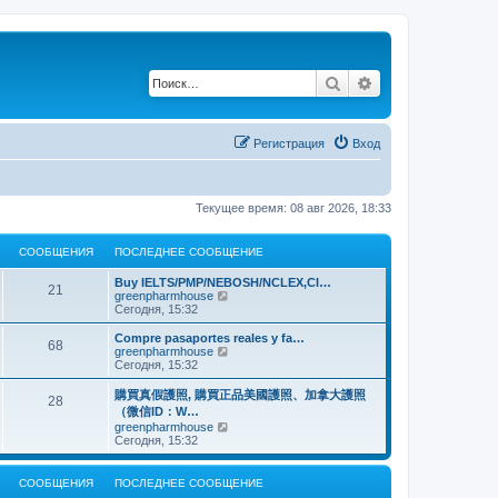
Поиск
Расширенный по
Регистрация
Вход
Текущее время: 08 авг 2026, 18:33
СООБЩЕНИЯ
ПОСЛЕДНЕЕ СООБЩЕНИЕ
Buy IELTS/PMP/NEBOSH/NCLEX,CI…
21
П
greenpharmhouse
е
Сегодня, 15:32
р
е
Compre pasaportes reales y fa…
68
й
П
greenpharmhouse
т
е
Сегодня, 15:32
и
р
к
е
購買真假護照, 購買正品美國護照、加拿大護照
28
п
й
（微信ID：W…
о
т
П
greenpharmhouse
с
и
е
Сегодня, 15:32
л
к
р
е
п
е
д
о
й
н
СООБЩЕНИЯ
ПОСЛЕДНЕЕ СООБЩЕНИЕ
с
т
е
л