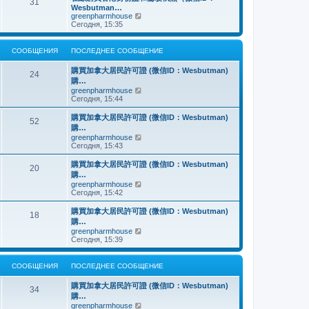
о
31
й
щ
с
н
Wesbutman…
с
т
е
о
е
П
greenpharmhouse
л
и
н
о
м
е
Сегодня, 15:35
е
к
и
б
у
р
д
п
ю
щ
с
е
н
о
е
о
й
е
СООБЩЕНИЯ
ПОСЛЕДНЕЕ СООБЩЕНИЕ
с
н
о
т
м
л
и
б
и
у
е
購買加拿大居民許可證 (微信ID：Wesbutman)
ю
щ
к
24
с
д
購…
е
п
о
н
н
о
П
greenpharmhouse
о
е
и
с
е
Сегодня, 15:44
б
м
ю
л
р
щ
у
е
е
е
購買加拿大居民許可證 (微信ID：Wesbutman)
с
52
д
й
н
購…
о
н
т
и
о
П
greenpharmhouse
е
и
ю
б
е
Сегодня, 15:43
м
к
щ
р
у
п
е
е
購買加拿大居民許可證 (微信ID：Wesbutman)
с
о
20
н
й
о
с
購…
и
т
о
л
П
greenpharmhouse
ю
и
б
е
е
Сегодня, 15:42
к
щ
д
р
п
е
н
е
購買加拿大居民許可證 (微信ID：Wesbutman)
о
н
е
18
й
с
購…
и
м
т
л
ю
у
П
greenpharmhouse
и
е
с
е
Сегодня, 15:39
к
д
о
р
п
н
о
е
о
е
б
й
СООБЩЕНИЯ
ПОСЛЕДНЕЕ СООБЩЕНИЕ
с
м
щ
т
л
у
е
и
е
購買加拿大居民許可證 (微信ID：Wesbutman)
с
н
к
34
д
о
購…
и
п
н
о
ю
о
П
greenpharmhouse
е