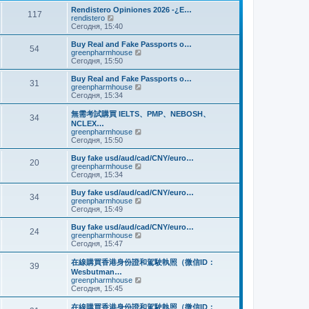
и
м
е
Rendistero Opiniones 2026 -¿E…
к
117
у
д
П
rendistero
п
с
н
е
Сегодня, 15:40
о
о
е
р
с
о
м
е
Buy Real and Fake Passports o…
л
б
54
у
й
П
greenpharmhouse
е
щ
с
т
е
Сегодня, 15:50
д
е
о
и
р
н
н
о
к
е
Buy Real and Fake Passports o…
е
и
б
31
п
й
П
greenpharmhouse
м
ю
щ
о
т
е
Сегодня, 15:34
у
е
с
и
р
с
н
л
к
е
о
無需考試購買 IELTS、PMP、NEBOSH、
и
е
34
п
й
о
NCLEX…
ю
д
о
т
б
П
greenpharmhouse
н
с
и
щ
е
Сегодня, 15:50
е
л
к
е
р
м
е
п
н
е
Buy fake usd/aud/cad/CNY/euro…
у
д
о
20
и
й
П
greenpharmhouse
с
н
с
ю
т
е
Сегодня, 15:34
о
е
л
и
р
о
м
е
к
е
б
Buy fake usd/aud/cad/CNY/euro…
у
д
34
п
й
щ
П
greenpharmhouse
с
н
о
т
е
е
Сегодня, 15:49
о
е
с
и
н
р
о
м
л
к
и
е
б
Buy fake usd/aud/cad/CNY/euro…
у
е
24
п
ю
й
щ
П
greenpharmhouse
с
д
о
т
е
е
Сегодня, 15:47
о
н
с
и
н
р
о
е
л
к
и
е
б
在線購買香港身份證和駕駛執照（微信ID：
м
е
39
п
ю
й
щ
Wesbutman…
у
д
о
т
е
П
greenpharmhouse
с
н
с
и
н
е
Сегодня, 15:45
о
е
л
к
и
р
о
м
е
п
ю
е
б
у
在線購買香港身份證和駕駛執照（微信ID：
д