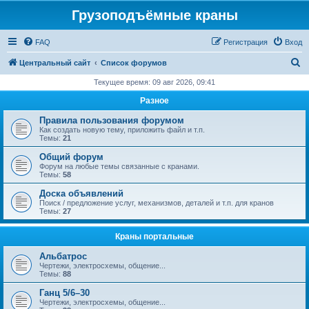
Грузоподъёмные краны
FAQ
Регистрация
Вход
П
Центральный сайт
Список форумов
о
Текущее время: 09 авг 2026, 09:41
и
Разное
с
Правила пользования форумом
к
Как создать новую тему, приложить файл и т.п.
Темы:
21
Общий форум
Форум на любые темы связанные с кранами.
Темы:
58
Доска объявлений
Поиск / предложение услуг, механизмов, деталей и т.п. для кранов
Темы:
27
Краны портальные
Альбатрос
Чертежи, электросхемы, общение...
Темы:
88
Ганц 5/6–30
Чертежи, электросхемы, общение...