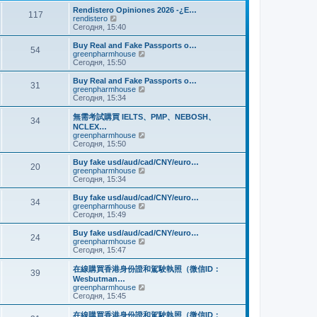
и
м
е
Rendistero Opiniones 2026 -¿E…
к
117
у
д
П
rendistero
п
с
н
е
Сегодня, 15:40
о
о
е
р
с
о
м
е
Buy Real and Fake Passports o…
л
б
54
у
й
П
greenpharmhouse
е
щ
с
т
е
Сегодня, 15:50
д
е
о
и
р
н
н
о
к
е
Buy Real and Fake Passports o…
е
и
б
31
п
й
П
greenpharmhouse
м
ю
щ
о
т
е
Сегодня, 15:34
у
е
с
и
р
с
н
л
к
е
о
無需考試購買 IELTS、PMP、NEBOSH、
и
е
34
п
й
о
NCLEX…
ю
д
о
т
б
П
greenpharmhouse
н
с
и
щ
е
Сегодня, 15:50
е
л
к
е
р
м
е
п
н
е
Buy fake usd/aud/cad/CNY/euro…
у
д
о
20
и
й
П
greenpharmhouse
с
н
с
ю
т
е
Сегодня, 15:34
о
е
л
и
р
о
м
е
к
е
б
Buy fake usd/aud/cad/CNY/euro…
у
д
34
п
й
щ
П
greenpharmhouse
с
н
о
т
е
е
Сегодня, 15:49
о
е
с
и
н
р
о
м
л
к
и
е
б
Buy fake usd/aud/cad/CNY/euro…
у
е
24
п
ю
й
щ
П
greenpharmhouse
с
д
о
т
е
е
Сегодня, 15:47
о
н
с
и
н
р
о
е
л
к
и
е
б
在線購買香港身份證和駕駛執照（微信ID：
м
е
39
п
ю
й
щ
Wesbutman…
у
д
о
т
е
П
greenpharmhouse
с
н
с
и
н
е
Сегодня, 15:45
о
е
л
к
и
р
о
м
е
п
ю
е
б
у
在線購買香港身份證和駕駛執照（微信ID：
д