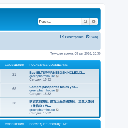
Поиск
Расширенный по
Регистрация
Вход
Текущее время: 08 авг 2026, 20:36
СООБЩЕНИЯ
ПОСЛЕДНЕЕ СООБЩЕНИЕ
Buy IELTS/PMP/NEBOSH/NCLEX,CI…
21
П
greenpharmhouse
е
Сегодня, 15:32
р
е
Compre pasaportes reales y fa…
68
й
П
greenpharmhouse
т
е
Сегодня, 15:32
и
р
к
е
購買真假護照, 購買正品美國護照、加拿大護照
28
п
й
（微信ID：W…
о
т
П
greenpharmhouse
с
и
е
Сегодня, 15:32
л
к
р
е
п
е
д
о
й
н
СООБЩЕНИЯ
ПОСЛЕДНЕЕ СООБЩЕНИЕ
с
т
е
л