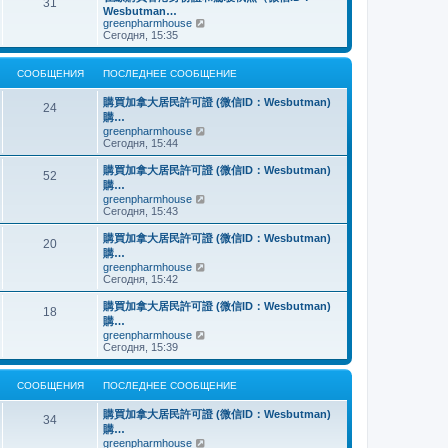
о
31
й
щ
с
н
Wesbutman…
с
т
е
о
е
П
greenpharmhouse
л
и
н
о
м
е
Сегодня, 15:35
е
к
и
б
у
р
д
п
ю
щ
с
е
н
о
е
о
й
е
СООБЩЕНИЯ
ПОСЛЕДНЕЕ СООБЩЕНИЕ
с
н
о
т
м
л
и
б
и
у
е
購買加拿大居民許可證 (微信ID：Wesbutman)
ю
щ
к
24
с
д
購…
е
п
о
н
н
о
П
greenpharmhouse
о
е
и
с
е
Сегодня, 15:44
б
м
ю
л
р
щ
у
е
е
е
購買加拿大居民許可證 (微信ID：Wesbutman)
с
52
д
й
н
購…
о
н
т
и
о
П
greenpharmhouse
е
и
ю
б
е
Сегодня, 15:43
м
к
щ
р
у
п
е
е
購買加拿大居民許可證 (微信ID：Wesbutman)
с
о
20
н
й
о
с
購…
и
т
о
л
П
greenpharmhouse
ю
и
б
е
е
Сегодня, 15:42
к
щ
д
р
п
е
н
е
購買加拿大居民許可證 (微信ID：Wesbutman)
о
н
е
18
й
с
購…
и
м
т
л
ю
у
П
greenpharmhouse
и
е
с
е
Сегодня, 15:39
к
д
о
р
п
н
о
е
о
е
б
й
СООБЩЕНИЯ
ПОСЛЕДНЕЕ СООБЩЕНИЕ
с
м
щ
т
л
у
е
и
е
購買加拿大居民許可證 (微信ID：Wesbutman)
с
н
к
34
д
о
購…
и
п
н
о
ю
о
П
greenpharmhouse
е