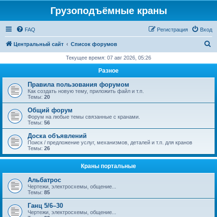
Грузоподъёмные краны
FAQ
Регистрация
Вход
П
Центральный сайт
Список форумов
о
Текущее время: 07 авг 2026, 05:26
и
Разное
с
Правила пользования форумом
к
Как создать новую тему, приложить файл и т.п.
Темы:
20
Общий форум
Форум на любые темы связанные с кранами.
Темы:
56
Доска объявлений
Поиск / предложение услуг, механизмов, деталей и т.п. для кранов
Темы:
26
Краны портальные
Альбатрос
Чертежи, электросхемы, общение...
Темы:
85
Ганц 5/6–30
Чертежи, электросхемы, общение...