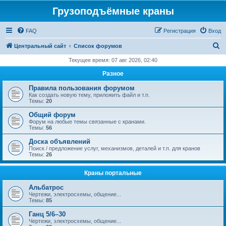
Грузоподъёмные краны
FAQ
Регистрация
Вход
П
Центральный сайт
Список форумов
о
Текущее время: 07 авг 2026, 02:40
и
Разное
с
Правила пользования форумом
к
Как создать новую тему, приложить файл и т.п.
Темы:
20
Общий форум
Форум на любые темы связанные с кранами.
Темы:
56
Доска объявлений
Поиск / предложение услуг, механизмов, деталей и т.п. для кранов
Темы:
26
Краны портальные
Альбатрос
Чертежи, электросхемы, общение...
Темы:
85
Ганц 5/6–30
Чертежи, электросхемы, общение...