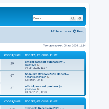
Поиск
Расширенный по
Регистрация
Вход
Текущее время: 08 авг 2026, 11:14
СООБЩЕНИЯ
ПОСЛЕДНЕЕ СООБЩЕНИЕ
official passport purchase [w…
20
П
jeannevol
е
04 авг 2026, 11:37
р
е
SodaSlim Reviews 2026: Honest…
67
й
П
sodaslimcapsules
т
е
Сегодня, 09:45
и
р
к
е
official passport purchase [w…
27
п
й
П
jeannevol
о
т
е
04 авг 2026, 11:39
с
и
р
л
к
е
е
п
й
СООБЩЕНИЯ
ПОСЛЕДНЕЕ СООБЩЕНИЕ
д
о
т
н
с
и
Trovicielo Recensioni 2026 - …
е
л