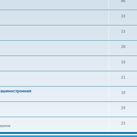
86
33
23
28
19
21
 машиностроения
18
29
23
кранов