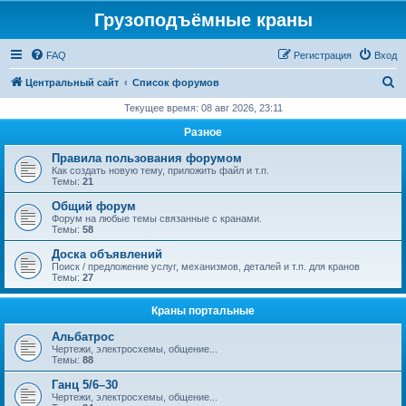
Грузоподъёмные краны
FAQ
Регистрация
Вход
П
Центральный сайт
Список форумов
о
Текущее время: 08 авг 2026, 23:11
и
Разное
с
Правила пользования форумом
к
Как создать новую тему, приложить файл и т.п.
Темы:
21
Общий форум
Форум на любые темы связанные с кранами.
Темы:
58
Доска объявлений
Поиск / предложение услуг, механизмов, деталей и т.п. для кранов
Темы:
27
Краны портальные
Альбатрос
Чертежи, электросхемы, общение...
Темы:
88
Ганц 5/6–30
Чертежи, электросхемы, общение...