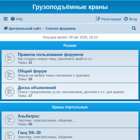
Грузоподъёмные краны
FAQ
Регистрация
Вход
П
Центральный сайт
Список форумов
о
Текущее время: 08 авг 2026, 18:10
и
Разное
с
Правила пользования форумом
к
Как создать новую тему, приложить файл и т.п.
Темы:
21
Общий форум
Форум на любые темы связанные с кранами.
Темы:
58
Доска объявлений
Поиск / предложение услуг, механизмов, деталей и т.п. для кранов
Темы:
27
Краны портальные
Альбатрос
Чертежи, электросхемы, общение...
Темы:
88
Ганц 5/6–30
Чертежи, электросхемы, общение...