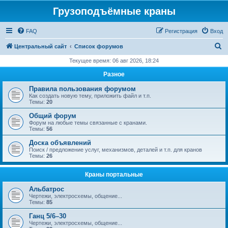
Грузоподъёмные краны
FAQ
Регистрация
Вход
П
Центральный сайт
Список форумов
о
Текущее время: 06 авг 2026, 18:24
и
Разное
с
Правила пользования форумом
к
Как создать новую тему, приложить файл и т.п.
Темы:
20
Общий форум
Форум на любые темы связанные с кранами.
Темы:
56
Доска объявлений
Поиск / предложение услуг, механизмов, деталей и т.п. для кранов
Темы:
26
Краны портальные
Альбатрос
Чертежи, электросхемы, общение...
Темы:
85
Ганц 5/6–30
Чертежи, электросхемы, общение...